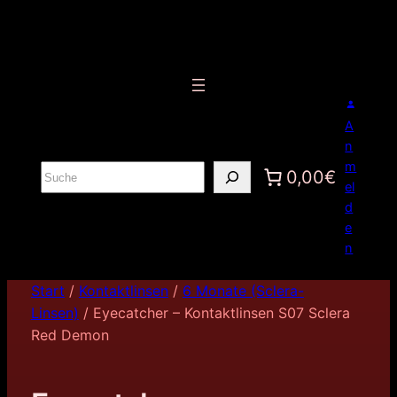
A
n
m
S
0,00€
el
u
d
c
e
h
n
e
n
Start
/
Kontaktlinsen
/
6 Monate (Sclera-
Linsen)
/ Eyecatcher – Kontaktlinsen S07 Sclera
Red Demon