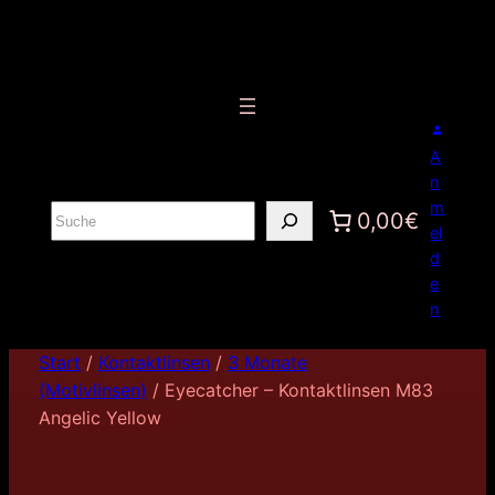
A
n
m
S
0,00€
el
u
d
c
e
h
n
e
n
Start
/
Kontaktlinsen
/
3 Monate
(Motivlinsen)
/ Eyecatcher – Kontaktlinsen M83
Angelic Yellow