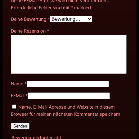
Deine E-Mail-Adresse wird nicht veröffentlicht.
Erforderliche Felder sind mit
*
markiert
Deine Bewertung
*
Deine Rezension
*
Name
*
E-Mail
*
Name, E-Mail-Adresse und Website in diesem
Browser für meinen nächsten Kommentar speichern.
Bewertung
(erforderlich)