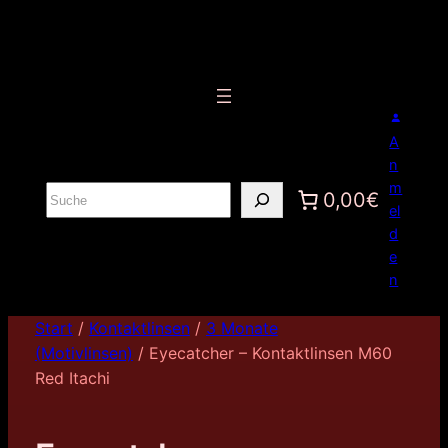
A
n
m
S
0,00€
el
u
d
c
e
h
n
e
n
Start
/
Kontaktlinsen
/
3 Monate
(Motivlinsen)
/ Eyecatcher – Kontaktlinsen M60
Red Itachi