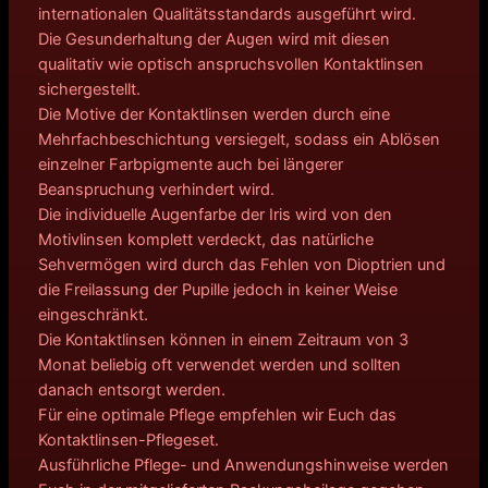
w
,
internationalen Qualitätsstandards ausgeführt wird.
Die Gesunderhaltung der Augen wird mit diesen
a
9
qualitativ wie optisch anspruchsvollen Kontaktlinsen
sichergestellt.
r
9
Die Motive der Kontaktlinsen werden durch eine
:
€
Mehrfachbeschichtung versiegelt, sodass ein Ablösen
einzelner Farbpigmente auch bei längerer
1
.
Beanspruchung verhindert wird.
Die individuelle Augenfarbe der Iris wird von den
1
Motivlinsen komplett verdeckt, das natürliche
,
Sehvermögen wird durch das Fehlen von Dioptrien und
die Freilassung der Pupille jedoch in keiner Weise
9
eingeschränkt.
Die Kontaktlinsen können in einem Zeitraum von 3
0
Monat beliebig oft verwendet werden und sollten
€
danach entsorgt werden.
Für eine optimale Pflege empfehlen wir Euch das
Kontaktlinsen-Pflegeset.
Ausführliche Pflege- und Anwendungshinweise werden