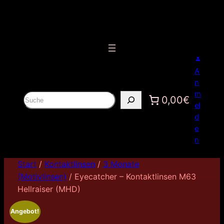
A
n
m
S
0,00€
el
u
d
c
e
h
n
e
n
Start
/
Kontaktlinsen
/
3 Monate
(Motivlinsen)
/ Eyecatcher – Kontaktlinsen M63
Hellraiser (MHD)
Angebot!