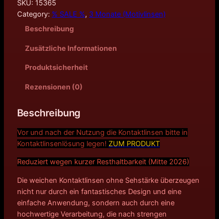
g
e
SKU:
15365
Category:
% SALE %
, 
3 Monate (Motivlinsen)
l
r
Beschreibung
i
P
Zusätzliche Informationen
c
r
Produktsicherheit
h
e
Rezensionen (0)
e
i
r
s
Beschreibung
P
i
Vor und nach der Nutzung die Kontaktlinsen bitte in
Kontakt
linsenlösung legen!
ZUM PRODUKT
r
s
Reduziert wegen kurzer Resthaltbarkeit (Mitte 2026)
e
t
Die weichen Kontaktlinsen ohne Sehstärke überzeugen
i
:
nicht nur durch ein fantastisches Design und eine
einfache Anwendung, sondern auch durch eine
s
5
hochwertige Verarbeitung, die nach strengen