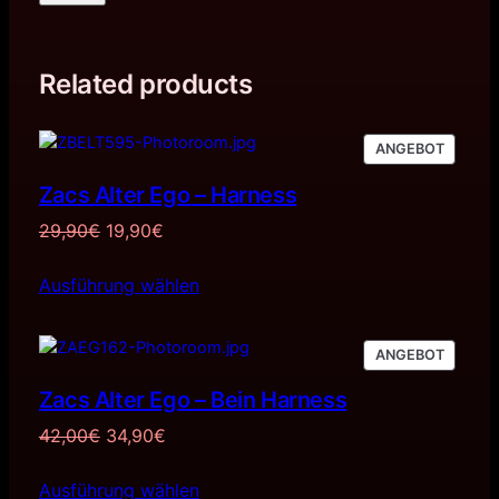
Related products
PRODU
ANGEBOT
IM
Zacs Alter Ego – Harness
ANGEB
Ursprünglicher
Aktueller
29,90
€
19,90
€
Preis
Preis
Ausführung wählen
war:
ist:
29,90€
19,90€.
PRODU
ANGEBOT
IM
Zacs Alter Ego – Bein Harness
ANGEB
Ursprünglicher
Aktueller
42,00
€
34,90
€
Preis
Preis
Ausführung wählen
war:
ist: