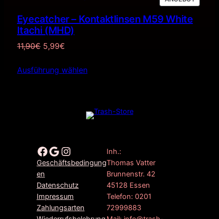
IM
Eyecatcher – Kontaktlinsen M59 White
ANGEB
Itachi (MHD)
Ursprünglicher
Aktueller
11,90
€
5,99
€
Preis
Preis
Ausführung wählen
war:
ist:
11,90€
5,99€.
Facebook
Google
Instagram
Inh.:
Thomas Vatter
Geschäftsbedingung
Brunnenstr. 42
en
45128 Essen
Datenschutz
Telefon: 0201
Impressum
72999883
Zahlungsarten
Mail: info@trash-