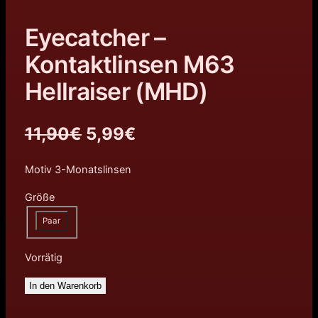
Eyecatcher –
Kontaktlinsen M63
Hellraiser (MHD)
U
A
11,90
€
5,99
€
r
k
Motiv 3-Monatslinsen
s
t
Größe
p
u
Paar
r
e
Vorrätig
ü
l
In den Warenkorb
n
l