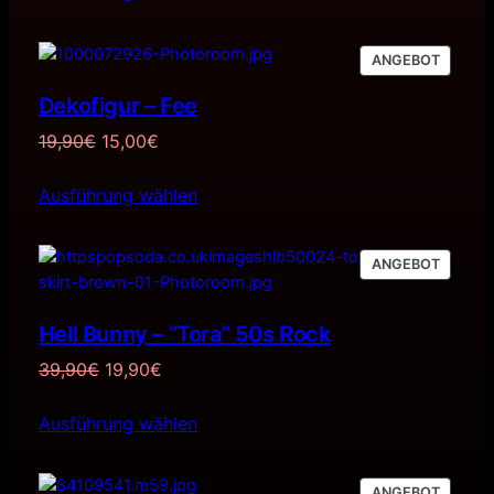
42,00€
34,90€.
PRODU
ANGEBOT
IM
Dekofigur – Fee
ANGEB
Ursprünglicher
Aktueller
19,90
€
15,00
€
Preis
Preis
Ausführung wählen
war:
ist:
19,90€
15,00€.
PRODU
ANGEBOT
IM
ANGEB
Hell Bunny – “Tora” 50s Rock
Ursprünglicher
Aktueller
39,90
€
19,90
€
Preis
Preis
Ausführung wählen
war:
ist:
39,90€
19,90€.
PRODU
ANGEBOT