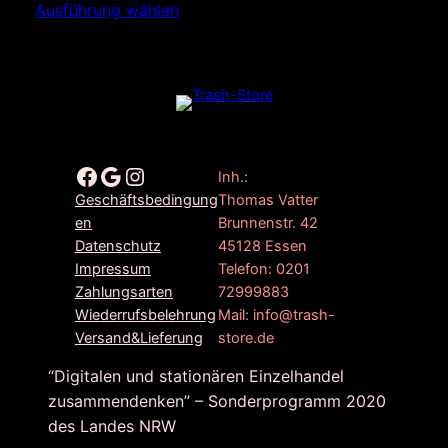
Ausführung wählen
Facebook
Google
Instagram
Inh.:
Thomas Vatter
Geschäftsbedingung
Brunnenstr. 42
en
45128 Essen
Datenschutz
Telefon: 0201
Impressum
72999883
Zahlungsarten
Mail: info@trash-
Wiederrufsbelehrung
store.de
Versand&Lieferung
“Digitalen und stationären Einzelhandel
zusammendenken” – Sonderprogramm 2020
des Landes NRW