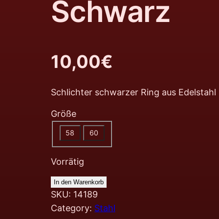
Schwarz
10,00
€
Schlichter schwarzer Ring aus Edelstahl
Größe
58
60
Vorrätig
In den Warenkorb
SKU:
14189
Category:
Stahl