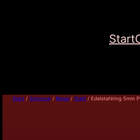
Start
Start
/
Schmuck
/
Ringe
/
Stahl
/ Edelstahlring 5mm 