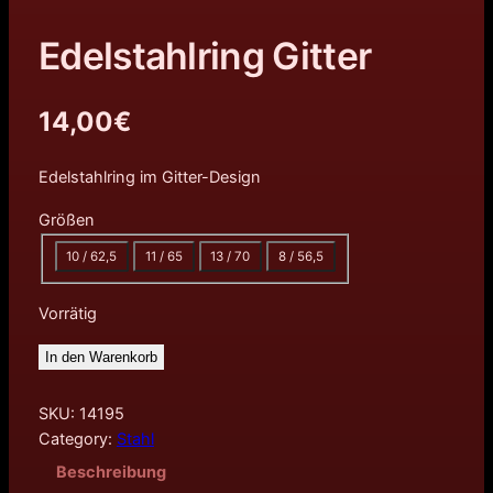
Edelstahlring Gitter
14,00
€
Edelstahlring im Gitter-Design
Größen
10 / 62,5
11 / 65
13 / 70
8 / 56,5
Vorrätig
In den Warenkorb
SKU:
14195
Category:
Stahl
Beschreibung