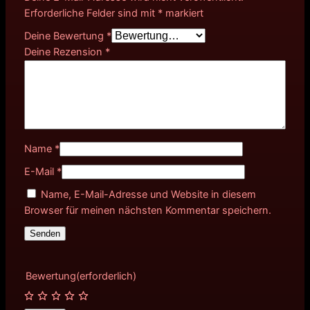
Erforderliche Felder sind mit
*
markiert
Deine Bewertung
*
Deine Rezension
*
Name
*
E-Mail
*
Name, E-Mail-Adresse und Website in diesem
Browser für meinen nächsten Kommentar speichern.
Bewertung
(erforderlich)