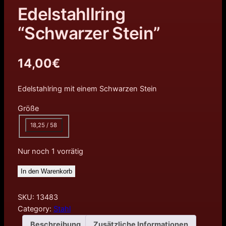
Edelstahllring
“Schwarzer Stein”
14,00
€
Edelstahlring mit einem Schwarzen Stein
Größe
18,25 / 58
Nur noch 1 vorrätig
In den Warenkorb
SKU:
13483
Category:
Stahl
Beschreibung
Zusätzliche Informationen