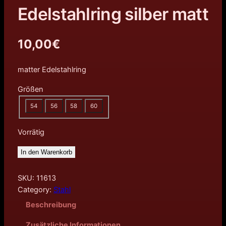
Edelstahlring silber matt
10,00
€
matter Edelstahlring
Größen
54
56
58
60
Vorrätig
In den Warenkorb
SKU:
11613
Category:
Stahl
Beschreibung
Zusätzliche Informationen