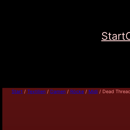
Start
Start
/
Textilien
/
Damen
/
Röcke
/
Midi
/ Dead Thread