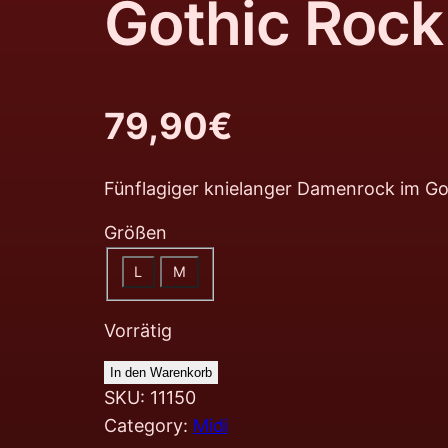
Gothic Rock
79,90
€
Fünflagiger knielanger Damenrock im Got
Größen
L
M
Vorrätig
In den Warenkorb
SKU:
11150
Category:
Midi