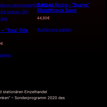
Banned Retro – “Suave”
ANGEBOT
Bleistiftrock Samt
44,90
€
Ausführung wählen
 – “Tora” 50s
rünglicher
Aktueller
0
€
Preis
wählen
ist:
0€
19,90€.
d stationären Einzelhandel
nken” – Sonderprogramm 2020 des