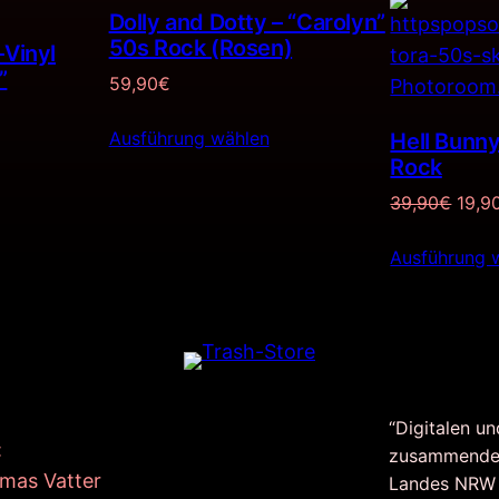
Dolly and Dotty – “Carolyn”
50s Rock (Rosen)
-Vinyl
”
59,90
€
Ausführung wählen
Hell Bunny
Rock
Ursp
39,90
€
19,9
Preis
Ausführung 
war:
39,9
“Digitalen un
:
zusammende
mas Vatter
Landes NRW