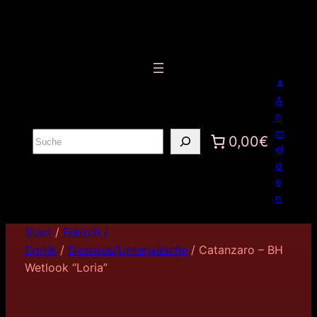
A
n
m
S
0,00€
el
u
d
c
e
h
n
e
n
Start
/
Fetisch /
Erotik
/
Dessous/Unterwäsche
/ Catanzaro – BH
Wetlook “Loria”