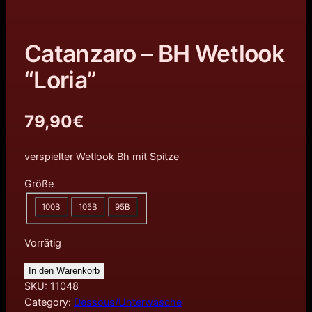
Catanzaro – BH Wetlook
“Loria”
79,90
€
verspielter Wetlook Bh mit Spitze
Größe
100B
105B
95B
Vorrätig
In den Warenkorb
SKU:
11048
Category:
Dessous/Unterwäsche