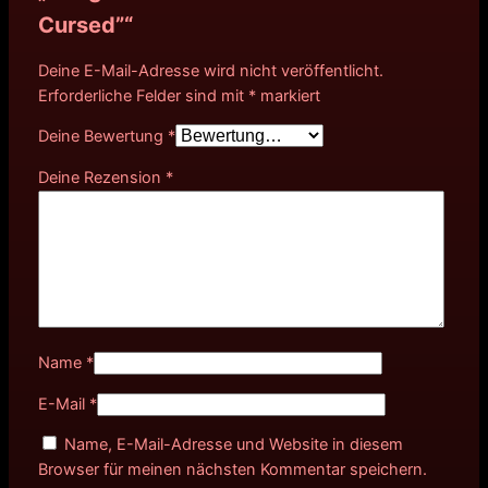
Cursed”“
Deine E-Mail-Adresse wird nicht veröffentlicht.
Erforderliche Felder sind mit
*
markiert
Deine Bewertung
*
Deine Rezension
*
Name
*
E-Mail
*
Name, E-Mail-Adresse und Website in diesem
Browser für meinen nächsten Kommentar speichern.