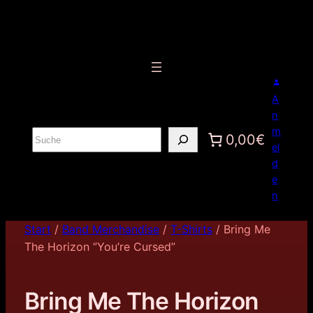
A
n
m
S
0,00€
el
u
d
c
e
h
n
e
n
Start
/
Band Merchandise
/
T-Shirts
/ Bring Me
The Horizon ”You’re Cursed”
Bring Me The Horizon