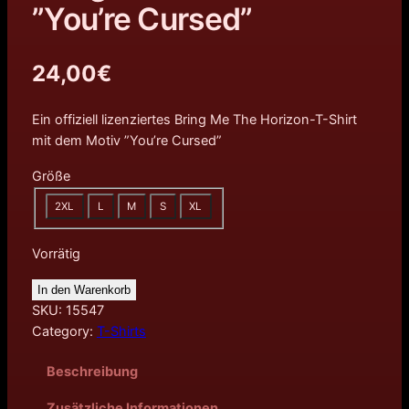
”You’re Cursed”
24,00
€
Ein offiziell lizenziertes Bring Me The Horizon-T-Shirt
mit dem Motiv ”You’re Cursed”
Größe
2XL
L
M
S
XL
Vorrätig
In den Warenkorb
SKU:
15547
Category:
T-Shirts
Beschreibung
Zusätzliche Informationen