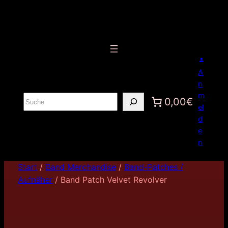
A
n
m
S
0,00€
el
u
d
c
e
h
n
e
n
Start
/
Band Merchandise
/
Band-Patches /
Aufnäher
/ Band Patch Velvet Revolver