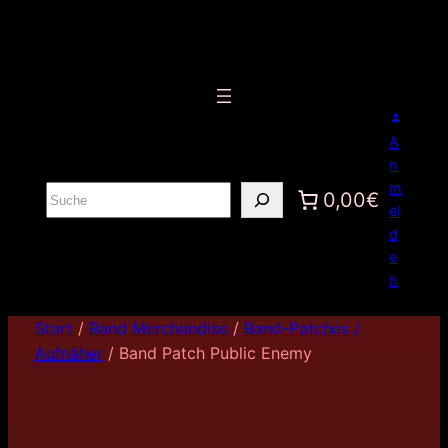
A
n
m
S
0,00€
el
u
d
c
e
h
n
e
n
Start
/
Band Merchandise
/
Band-Patches /
Aufnäher
/ Band Patch Public Enemy