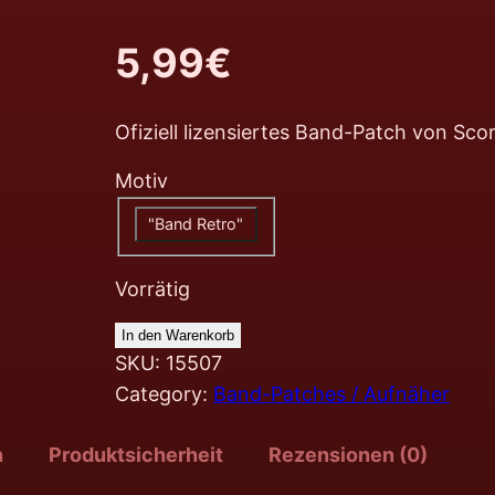
5,99
€
Ofiziell lizensiertes Band-Patch von Sco
Motiv
"Band Retro"
Vorrätig
In den Warenkorb
SKU:
15507
Category:
Band-Patches / Aufnäher
n
Produktsicherheit
Rezensionen (0)