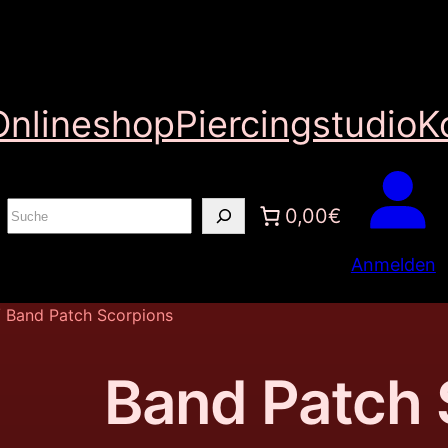
Onlineshop
Piercingstudio
K
S
0,00€
u
Anmelden
c
h
 Band Patch Scorpions
e
n
Band Patch 