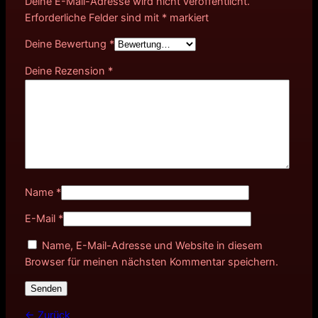
Deine E-Mail-Adresse wird nicht veröffentlicht.
Erforderliche Felder sind mit
*
markiert
Deine Bewertung
*
Deine Rezension
*
Name
*
E-Mail
*
Name, E-Mail-Adresse und Website in diesem
Browser für meinen nächsten Kommentar speichern.
← Zurück