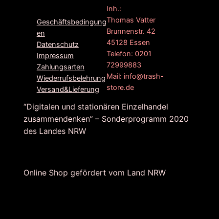
F
G
I
Inh.:
a
o
n
Thomas Vatter
Geschäftsbedingung
c
o
s
Brunnenstr. 42
en
e
g
t
45128 Essen
Datenschutz
b
l
a
Telefon: 0201
Impressum
o
e
g
72999883
Zahlungsarten
o
r
Mail: info@trash-
Wiederrufsbelehrung
k
a
store.de
Versand&Lieferung
m
“Digitalen und stationären Einzelhandel
zusammendenken” – Sonderprogramm 2020
des Landes NRW
Online Shop gefördert vom Land NRW