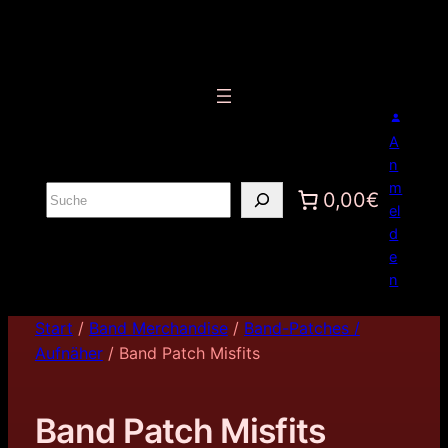
A
n
m
S
0,00€
el
u
d
c
e
h
n
e
n
Start
/
Band Merchandise
/
Band-Patches /
Aufnäher
/ Band Patch Misfits
Band Patch Misfits