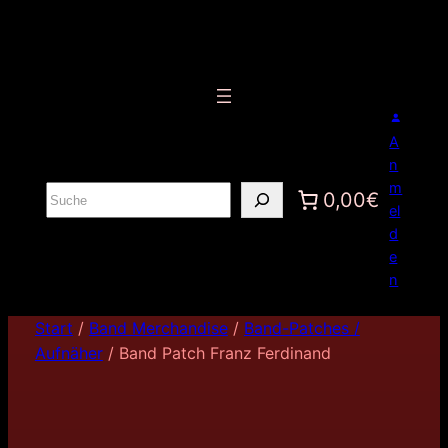
A
n
m
S
0,00€
el
u
d
c
e
h
n
e
n
Start
/
Band Merchandise
/
Band-Patches /
Aufnäher
/ Band Patch Franz Ferdinand