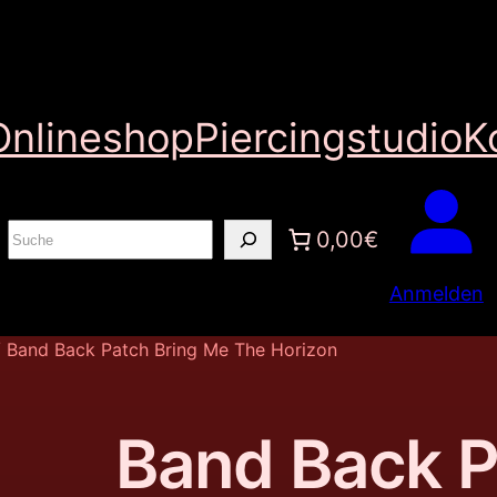
Onlineshop
Piercingstudio
K
S
0,00€
u
Anmelden
c
h
 Band Back Patch Bring Me The Horizon
e
n
Band Back P