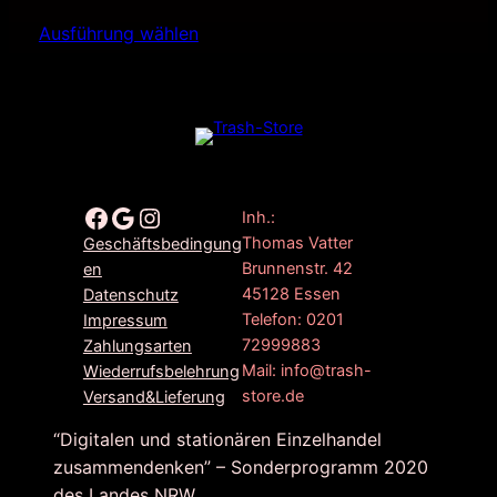
Ausführung wählen
Facebook
Google
Instagram
Inh.:
Thomas Vatter
Geschäftsbedingung
Brunnenstr. 42
en
45128 Essen
Datenschutz
Telefon: 0201
Impressum
72999883
Zahlungsarten
Mail: info@trash-
Wiederrufsbelehrung
store.de
Versand&Lieferung
“Digitalen und stationären Einzelhandel
zusammendenken” – Sonderprogramm 2020
des Landes NRW