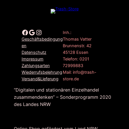
Facebook
Google
Instagram
Inh.:
Thomas Vatter
Geschäftsbedingung
Brunnenstr. 42
en
45128 Essen
Datenschutz
Telefon: 0201
Impressum
72999883
Zahlungsarten
Mail: info@trash-
Wiederrufsbelehrung
store.de
Versand&Lieferung
“Digitalen und stationären Einzelhandel
zusammendenken” – Sonderprogramm 2020
des Landes NRW
Online Shop gefördert vom Land NRW