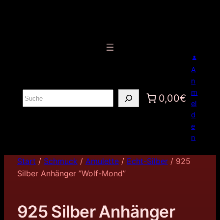
A
n
m
S
0,00€
el
u
d
c
e
h
n
e
n
Start
/
Schmuck
/
Amulette
/
Echt-Silber
/ 925
Silber Anhänger ”Wolf-Mond”
925 Silber Anhänger