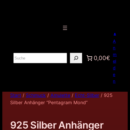
A
n
m
S
0,00€
el
u
d
c
e
h
n
e
n
Start
/
Schmuck
/
Amulette
/
Echt-Silber
/ 925
Silber Anhänger “Pentagram Mond”
925 Silber Anhänger