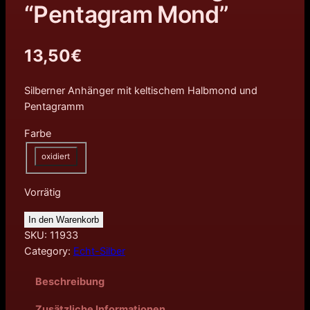
“Pentagram Mond”
13,50
€
Silberner Anhänger mit keltischem Halbmond und
Pentagramm
Farbe
oxidiert
Vorrätig
In den Warenkorb
SKU:
11933
Category:
Echt-Silber
Beschreibung
Zusätzliche Informationen