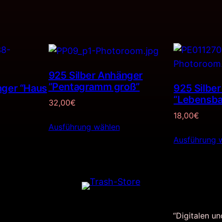
925 Silber Anhänger
”Pentagramm groß”
nger “Haus
925 Silbe
“Lebensba
32,00
€
18,00
€
Ausführung wählen
Ausführung 
“Digitalen un