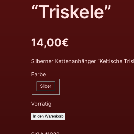
“Triskele”
14,00
€
Silberner Kettenanhänger “Keltische Tris
Farbe
Silber
Vorrätig
In den Warenkorb