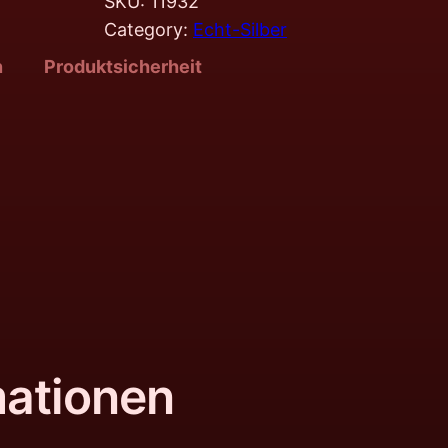
SKU:
11932
Category:
Echt-Silber
n
Produktsicherheit
mationen