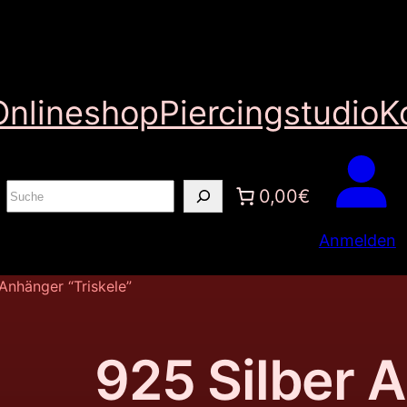
Onlineshop
Piercingstudio
K
S
0,00€
u
Anmelden
c
h
Anhänger “Triskele”
e
n
925 Silber 