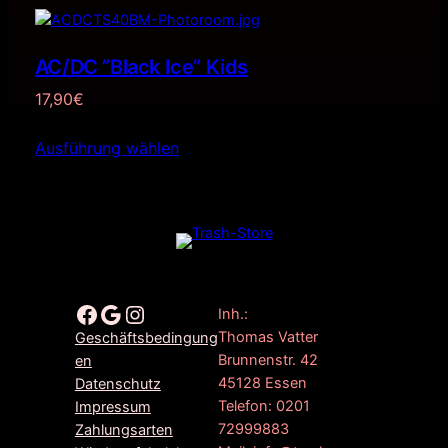
AC/DC ”Black Ice” Kids
17,90
€
Ausführung wählen
Facebook
Google
Instagram
Inh.:
Thomas Vatter
Geschäftsbedingung
Brunnenstr. 42
en
45128 Essen
Datenschutz
Telefon: 0201
Impressum
72999883
Zahlungsarten