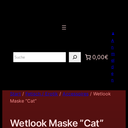
A
n
m
S
0,00€
el
u
d
c
e
h
n
e
n
Start
/
Fetisch / Erotik
/
Accessoires
/ Wetlook
Maske ”Cat”
Wetlook Maske ”Cat”