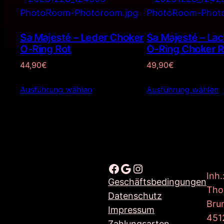
Sa Majesté – Leder Choker
Sa Majesté – La
O-Ring Rot
O-Ring Choker R
44,90
€
49,90
€
Ausführung wählen
Ausführung wählen
Facebook
Google
Instagram
Inh.
Geschäftsbedingungen
Tho
Datenschutz
Bru
Impressum
451
Zahlungsarten