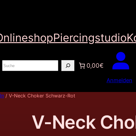
Onlineshop
Piercingstudio
K
S
0,00€
u
Anmelden
c
h
ln
/ V-Neck Choker Schwarz-Rot
e
n
V-Neck Cho