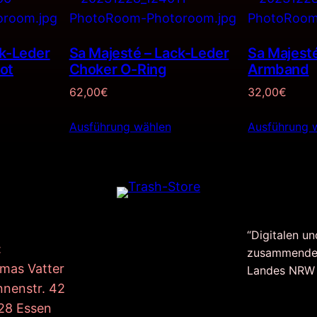
ck-Leder
Sa Majesté – Lack-Leder
Sa Majesté
ot
Choker O-Ring
Armband
62,00
€
32,00
€
Ausführung wählen
Ausführung 
“Digitalen un
:
zusammende
mas Vatter
Landes NRW
nnenstr. 42
28 Essen