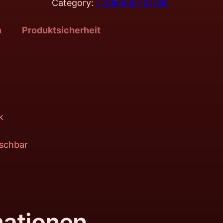
Category:
Choker & Fesseln
n
Produktsicherheit
k
uschbar
mationen