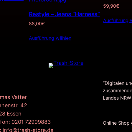
59,90
€
Restyle – Jeans “Harness”
Ausführung 
88,00
€
Ausführung wählen
“Digitalen un
:
zusammende
mas Vatter
Landes NRW
nnenstr. 42
28 Essen
efon: 0201 72999883
Online Shop
: info@trash-store.de