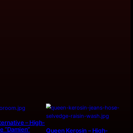
ernative – High-
e ”Damien”
Queen Kerosin – High-