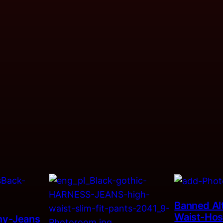
Banned Alt
Waist-Hos
nny-Jeans