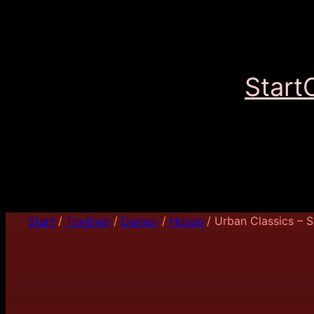
Start
Start
/
Textilien
/
Damen
/
Hosen
/ Urban Classics – 