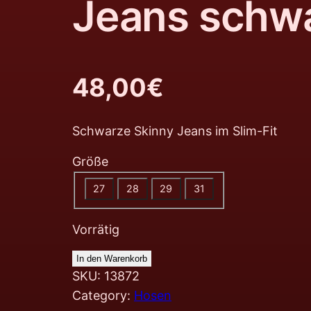
Jeans schw
48,00
€
Schwarze Skinny Jeans im Slim-Fit
Größe
27
28
29
31
Vorrätig
In den Warenkorb
SKU:
13872
Category:
Hosen