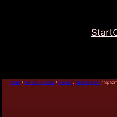
Start
Start
/
Fetisch / Erotik
/
Herren
/
Unterkörper
/ Spazm