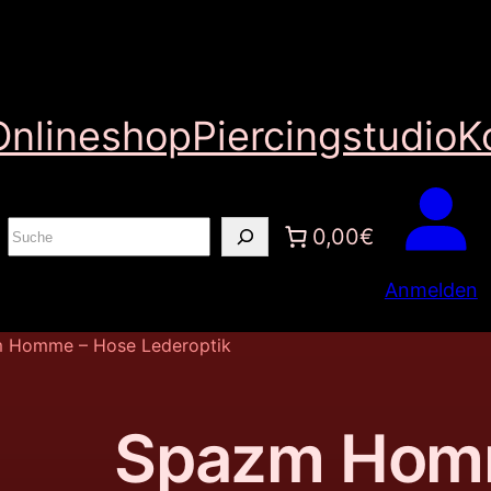
Onlineshop
Piercingstudio
K
S
0,00€
u
Anmelden
c
h
 Homme – Hose Lederoptik
e
n
Spazm Hom