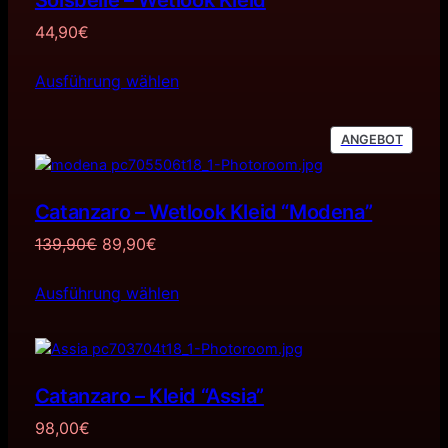
44,90
€
Ausführung wählen
PRODU
ANGEBOT
IM
ANGEB
Catanzaro – Wetlook Kleid “Modena”
Ursprünglicher
Aktueller
139,90
€
89,90
€
Preis
Preis
Ausführung wählen
war:
ist:
139,90€
89,90€.
Catanzaro – Kleid “Assia”
98,00
€