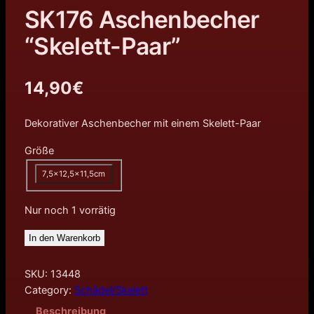
SK176 Aschenbecher
“Skelett-Paar”
14,90
€
Dekorativer Aschenbecher mit einem Skelett-Paar
Größe
7,5×12,5×11,5cm
Nur noch 1 vorrätig
In den Warenkorb
SKU:
13448
Category:
Schädel/Skelett
Beschreibung