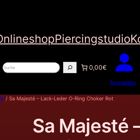
Onlineshop
Piercingstudio
K
S
0,00€
u
Anmelden
c
h
ln
/ Sa Majesté – Lack-Leder O-Ring Choker Rot
e
n
Sa Majesté 