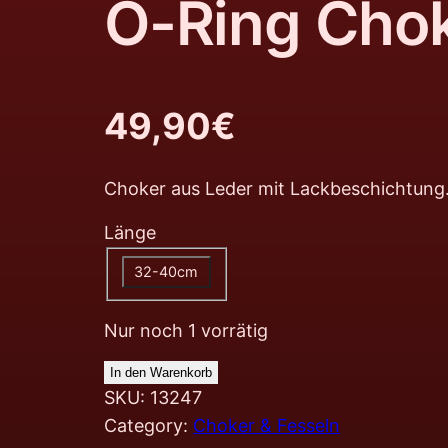
O-Ring Chok
49,90
€
Choker aus Leder mit Lackbeschichtung.
Länge
32-40cm
Nur noch 1 vorrätig
In den Warenkorb
SKU:
13247
Category:
Choker & Fesseln