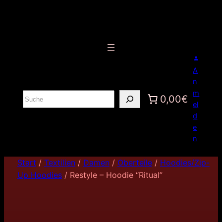
A
n
m
S
0,00€
el
u
d
c
e
h
n
e
n
Start
/
Textilien
/
Damen
/
Oberteile
/
Hoodies/Zip-
Up Hoodies
/ Restyle – Hoodie “Ritual”