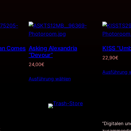
an Comes
Asking Alexandria
KISS ”Umb
“Devour”
22,90
€
24,00
€
Ausführung 
Ausführung wählen
“Digitalen un
:
zusammende