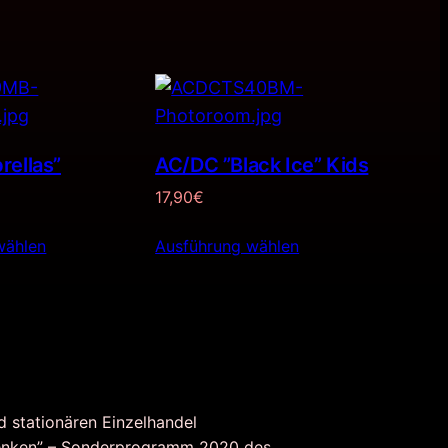
rellas”
AC/DC ”Black Ice” Kids
17,90
€
wählen
Ausführung wählen
d stationären Einzelhandel
nken” – Sonderprogramm 2020 des