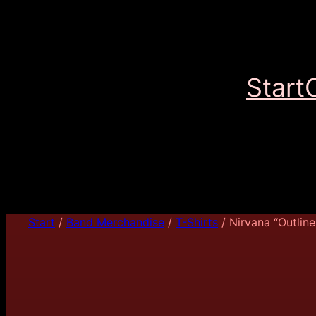
Start
Start
/
Band Merchandise
/
T-Shirts
/ Nirvana “Outlin