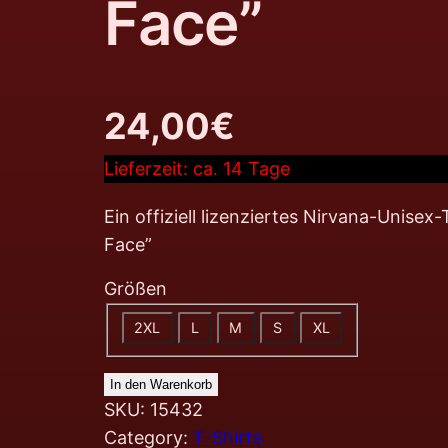
Face”
24,00
€
Lieferzeit:
ca. 14 Tage
Ein offiziell lizenziertes Nirvana-Unise
Face”
Größen
2XL
L
M
S
XL
In den Warenkorb
SKU:
15432
Category:
T-Shirts