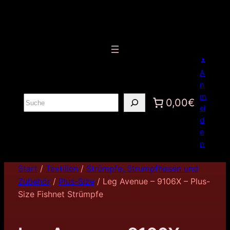
A
n
m
S
0,00€
el
u
d
c
e
h
n
e
n
Start
/
Textilien
/
Strümpfe, Strumpfhosen und
Zubehör
/
Plus-Size
/ Leg Avenue – 9106X – Plus-
Size Fishnet Strümpfe