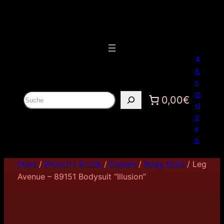
A
n
m
S
0,00€
el
u
d
c
e
h
n
e
n
Start
/
Fetisch / Erotik
/
Damen
/
Body Suits
/ Leg
Avenue – 89151 Bodysuit “Illusion”