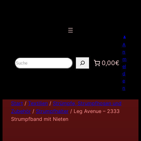
A
n
m
S
0,00€
el
u
d
c
e
h
n
e
n
Start
/
Textilien
/
Strümpfe, Strumpfhosen und
Zubehör
/
Strumpfhalter
/ Leg Avenue – 2333
Strumpfband mit Nieten