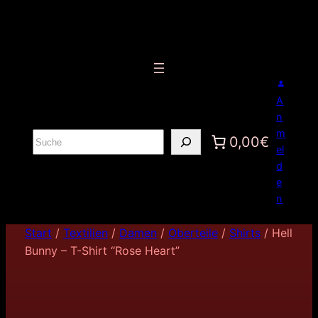
A
n
m
S
0,00€
el
u
d
c
e
h
n
e
n
Start
/
Textilien
/
Damen
/
Oberteile
/
Shirts
/ Hell
Bunny – T-Shirt “Rose Heart”