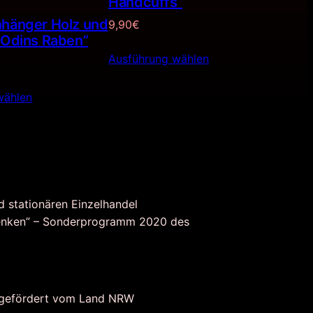
Handcuffs”
nhänger Holz und
9,90
€
”Odins Raben”
Ausführung wählen
wählen
d stationären Einzelhandel
nken” – Sonderprogramm 2020 des
 gefördert vom Land NRW