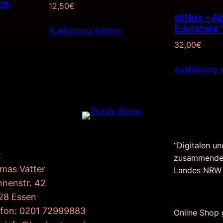
cm
12,50
€
etNox – A
Edelstahl 
Ausführung wählen
32,00
€
Ausführung 
“Digitalen un
:
zusammende
mas Vatter
Landes NRW
nnenstr. 42
28 Essen
efon: 0201 72999883
Online Shop