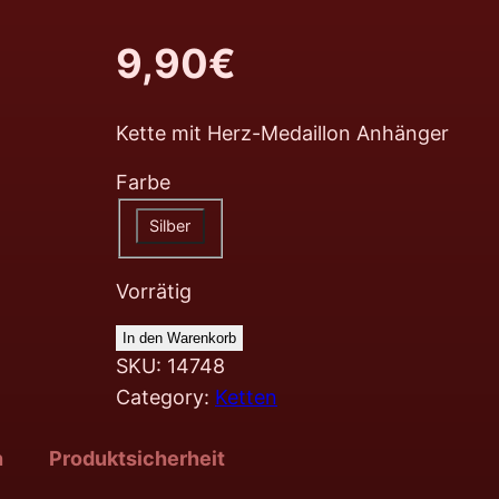
9,90
€
Kette mit Herz-Medaillon Anhänger
Farbe
Silber
Vorrätig
In den Warenkorb
SKU:
14748
Category:
Ketten
n
Produktsicherheit