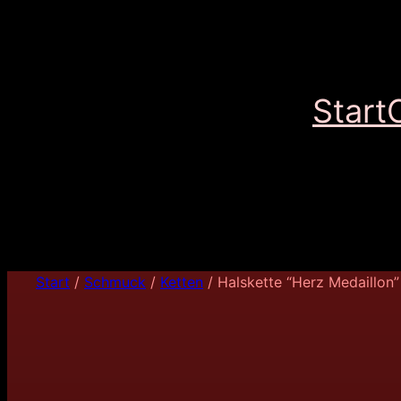
Start
Start
/
Schmuck
/
Ketten
/ Halskette “Herz Medaillon”