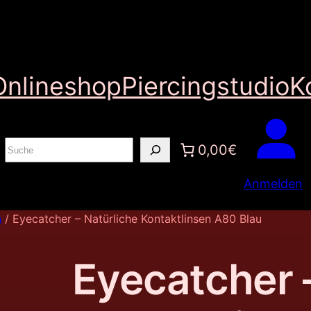
Onlineshop
Piercingstudio
K
S
0,00€
u
Anmelden
c
h
n
/ Eyecatcher – Natürliche Kontaktlinsen A80 Blau
e
n
Eyecatcher 