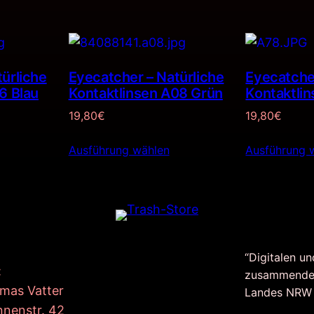
ürliche
Eyecatcher – Natürliche
Eyecatcher
6 Blau
Kontaktlinsen A08 Grün
Kontaktli
19,80
€
19,80
€
Ausführung wählen
Ausführung 
“Digitalen un
:
zusammende
mas Vatter
Landes NRW
nnenstr. 42