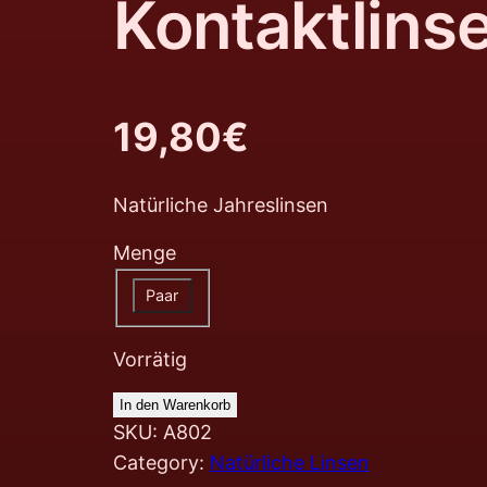
Kontaktlins
19,80
€
Natürliche Jahreslinsen
Menge
Paar
Vorrätig
In den Warenkorb
SKU:
A802
Category:
Natürliche Linsen