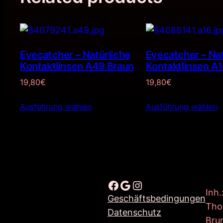
Eyecatcher – Natürliche
Eyecatcher – Nat
Kontaktlinsen A49 Braun
Kontaktlinsen A1
19,80
€
19,80
€
Ausführung wählen
Ausführung wählen
Facebook
Google
Instagram
Inh.
Geschäftsbedingungen
Tho
Datenschutz
Bru