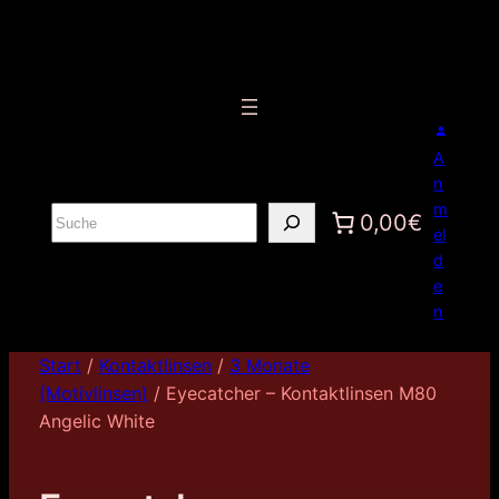
A
n
m
S
0,00€
el
u
d
c
e
h
n
e
n
Start
/
Kontaktlinsen
/
3 Monate
(Motivlinsen)
/ Eyecatcher – Kontaktlinsen M80
Angelic White