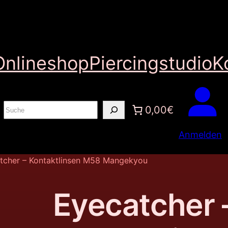
Onlineshop
Piercingstudio
K
S
0,00€
u
Anmelden
c
h
tcher – Kontaktlinsen M58 Mangekyou
e
n
Eyecatcher 