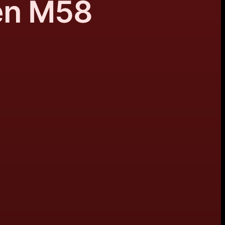
en M58