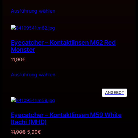
Ausführung wählen
Eyecatcher – Kontaktlinsen M62 Red
Monster
11,90
€
Ausführung wählen
PRODU
ANGEBOT
IM
ANGEB
Eyecatcher – Kontaktlinsen M59 White
Itachi (MHD)
Ursprünglicher
Aktueller
11,90
€
5,99
€