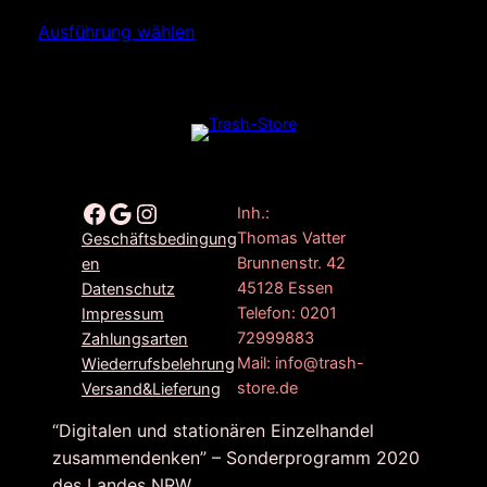
Preis
Preis
Ausführung wählen
war:
ist:
11,90€
5,99€.
Facebook
Google
Instagram
Inh.:
Thomas Vatter
Geschäftsbedingung
Brunnenstr. 42
en
45128 Essen
Datenschutz
Telefon: 0201
Impressum
72999883
Zahlungsarten
Mail: info@trash-
Wiederrufsbelehrung
store.de
Versand&Lieferung
“Digitalen und stationären Einzelhandel
zusammendenken” – Sonderprogramm 2020
des Landes NRW