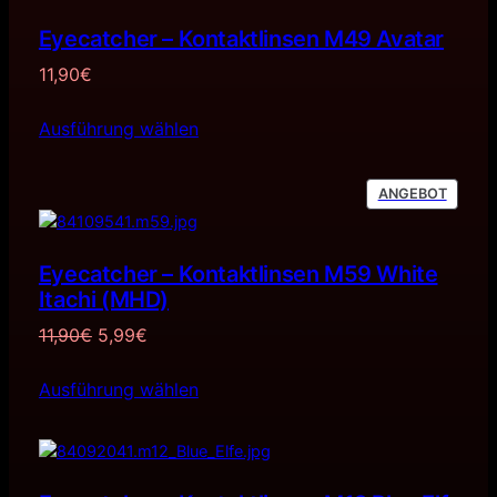
Eyecatcher – Kontaktlinsen M49 Avatar
11,90
€
Ausführung wählen
PRODU
ANGEBOT
IM
ANGEB
Eyecatcher – Kontaktlinsen M59 White
Itachi (MHD)
Ursprünglicher
Aktueller
11,90
€
5,99
€
Preis
Preis
Ausführung wählen
war:
ist:
11,90€
5,99€.