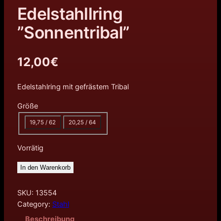
Edelstahllring
”Sonnentribal”
12,00
€
Edelstahlring mit gefrästem Tribal
Größe
19,75 / 62
20,25 / 64
Vorrätig
In den Warenkorb
SKU:
13554
Category:
Stahl
Beschreibung