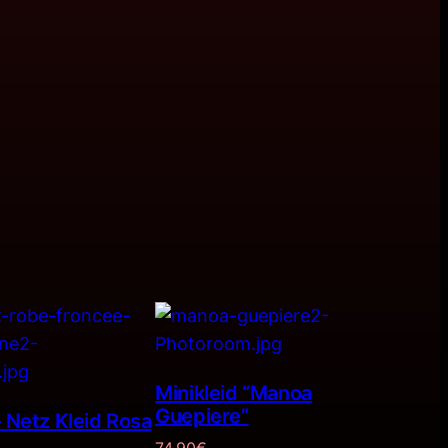
Minikleid “Manoa
Guepiere”
– Netz Kleid Rosa