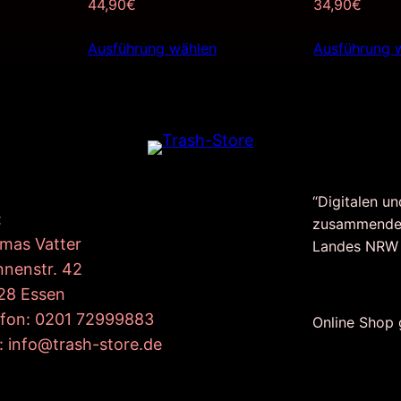
44,90
€
34,90
€
Ausführung wählen
Ausführung 
“Digitalen un
:
zusammende
mas Vatter
Landes NRW
nnenstr. 42
28 Essen
efon: 0201 72999883
Online Shop
: info@trash-store.de