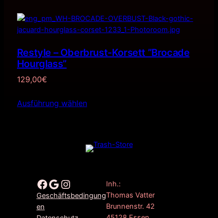
Restyle – Oberbrust-Korsett ”Brocade
Hourglass”
129,00
€
Ausführung wählen
Facebook
Google
Instagram
Inh.:
Thomas Vatter
Geschäftsbedingung
Brunnenstr. 42
en
45128 Essen
Datenschutz