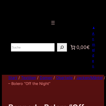
A
n
m
S
0,00€
el
u
d
c
e
h
n
e
n
Start
/
Textilien
/
Damen
/
Oberteile
/
Jacken/Mäntel
/
– Bolero “Off the Night”