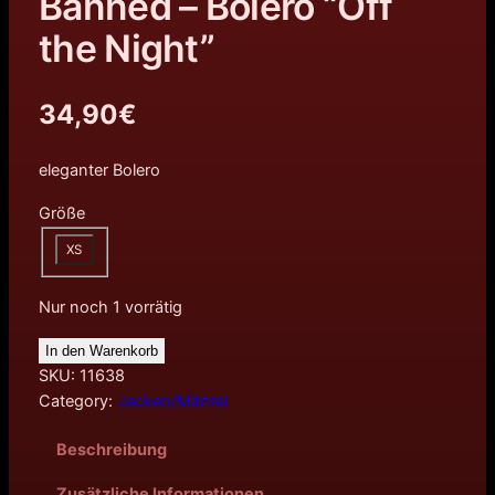
Banned – Bolero “Off
the Night”
34,90
€
eleganter Bolero
Größe
XS
Nur noch 1 vorrätig
In den Warenkorb
SKU:
11638
Category:
Jacken/Mäntel
Beschreibung
Zusätzliche Informationen