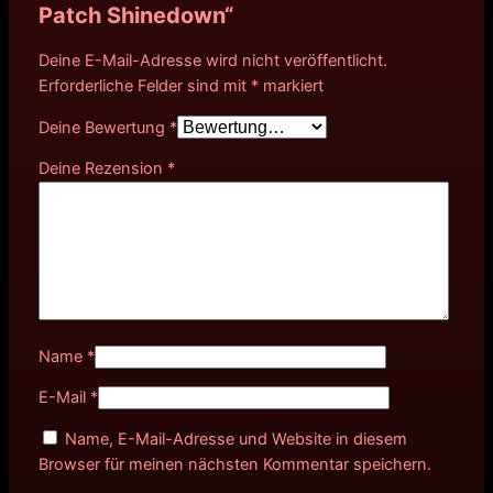
Patch Shinedown“
Deine E-Mail-Adresse wird nicht veröffentlicht.
Erforderliche Felder sind mit
*
markiert
Deine Bewertung
*
Deine Rezension
*
Name
*
E-Mail
*
Name, E-Mail-Adresse und Website in diesem
Browser für meinen nächsten Kommentar speichern.