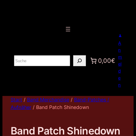
A
n
m
S
0,00€
el
u
d
c
e
h
n
e
n
Start
/
Band Merchandise
/
Band-Patches /
Aufnäher
/ Band Patch Shinedown
Band Patch Shinedown