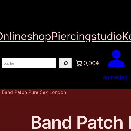
Onlineshop
Piercingstudio
K
S
0,00€
u
Anmelden
c
h
 Band Patch Pure Sex London
e
n
Band Patch 