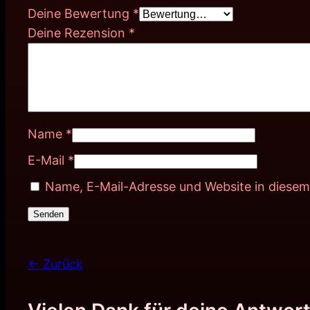
Deine Bewertung
*
Deine Rezension
*
Name
*
E-Mail
*
Name, E-Mail-Adresse und Website in diese
← Zurück