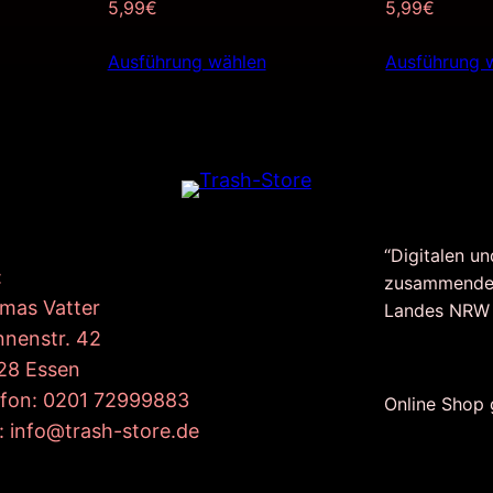
5,99
€
5,99
€
Ausführung wählen
Ausführung 
“Digitalen un
:
zusammende
mas Vatter
Landes NRW
nnenstr. 42
28 Essen
efon: 0201 72999883
Online Shop
: info@trash-store.de