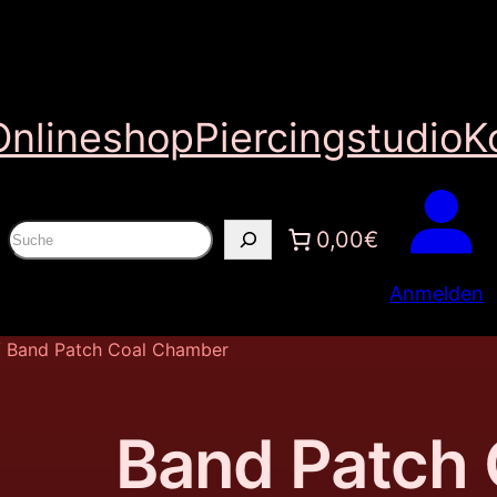
Onlineshop
Piercingstudio
K
S
0,00€
u
Anmelden
c
h
 Band Patch Coal Chamber
e
n
Band Patch