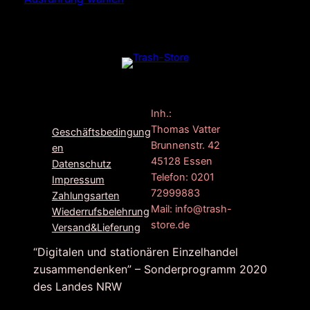
F
G
I
Inh.:
a
o
n
Thomas Vatter
Geschäftsbedingung
c
o
s
Brunnenstr. 42
en
e
g
t
45128 Essen
Datenschutz
b
l
a
Telefon: 0201
Impressum
o
e
g
72999883
Zahlungsarten
o
r
Mail: info@trash-
Wiederrufsbelehrung
k
a
store.de
Versand&Lieferung
m
“Digitalen und stationären Einzelhandel
zusammendenken” – Sonderprogramm 2020
des Landes NRW